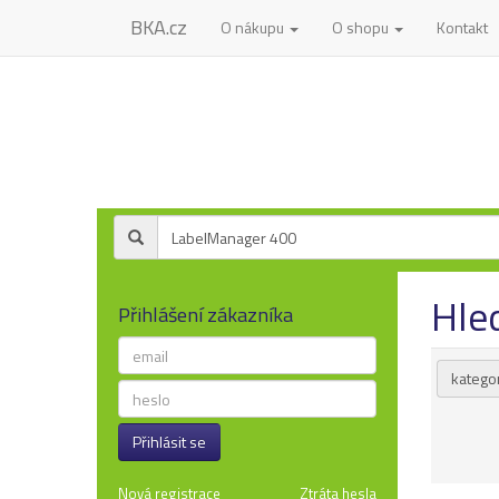
BKA.cz
O nákupu
O shopu
Kontakt
Hle
Přihlášení zákazníka
kategor
Přihlásit se
Nová registrace
Ztráta hesla