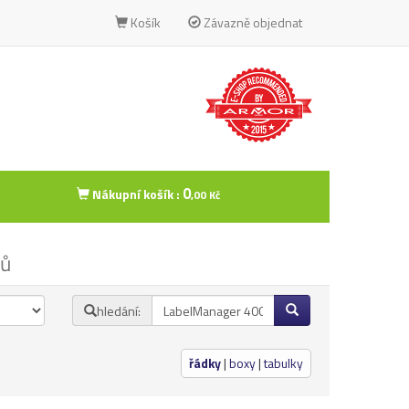
Košík
Závazně objednat
0
Nákupní košík :
,00 Kč
ků
hledání:
řádky
|
boxy
|
tabulky