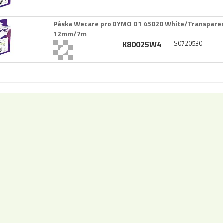
Páska Wecare pro DYMO D1 45020 White/​Transparen
12mm/​7m
K80025W4
S0720530