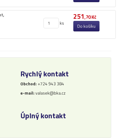
t,​
251
,70 Kč
ks
Do košíku
Rychlý kontakt
Obchod:
+724 943 384
e-mail:
valasek@bka.cz
Úplný kontakt