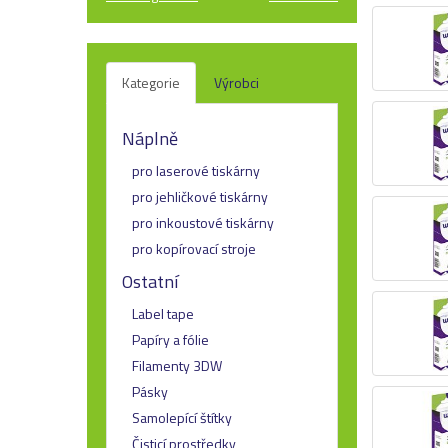
Kategorie
Výrobci
Náplně
pro laserové tiskárny
pro jehličkové tiskárny
pro inkoustové tiskárny
pro kopírovací stroje
Ostatní
Label tape
Papíry a fólie
Filamenty 3DW
Pásky
Samolepící štítky
Čisticí prostředky