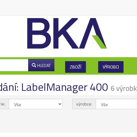
HLEDAT
ZBOŽÍ
VÝROBCI
dání: LabelManager 400
6 výrob
ie:
výrobce: