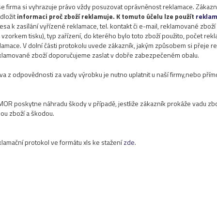
e firma si vyhrazuje právo vždy posuzovat oprávněnost reklamace. Zákaz
dložit
informaci proč zboží reklamuje. K tomuto účelu lze použít
reklam
esa k zasílání vyřízené reklamace, tel. kontakt či e-mail, reklamované zbo
e vzorkem tisku), typ zařízení, do kterého bylo toto zboží použito, počet r
lamace. V dolní části protokolu uvede zákazník, jakým způsobem si přeje r
lamované zboží doporučujeme zaslat v dobře zabezpečeném obalu.
va z odpovědnosti za vady výrobku je nutno uplatnit u naší firmy,nebo pří
OR poskytne náhradu škody v případě, jestliže zákazník prokáže vadu zbo
ou zboží a škodou.
lamační protokol ve formátu xls ke stažení
zde
.