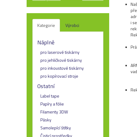
Naš
pře
adr
i s
Kategorie
Výrobci
rek
Rek
Náplně
Prá
pro laserové tiskárny
pro jehličkové tiskárny
ARM
pro inkoustové tiskárny
vad
pro kopírovací stroje
Ostatní
Rek
Label tape
Papíry a fólie
Filamenty 3DW
Pásky
Samolepící štítky
Čisticí prostředky