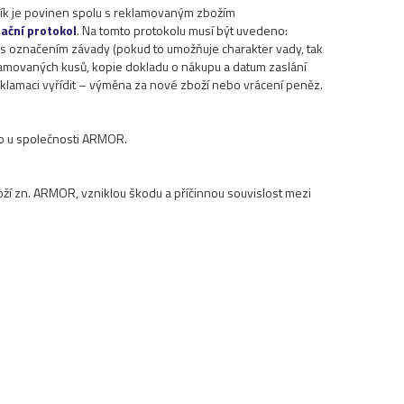
ník je povinen spolu s reklamovaným zbožím
ační protokol
. Na tomto protokolu musí být uvedeno:
ží s označením závady (pokud to umožňuje charakter vady, tak
eklamovaných kusů, kopie dokladu o nákupu a datum zaslání
eklamaci vyřídit – výměna za nové zboží nebo vrácení peněz.
mo u společnosti ARMOR.
ží zn. ARMOR, vzniklou škodu a příčinnou souvislost mezi