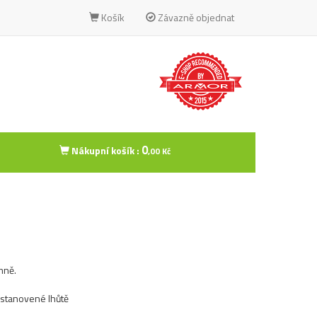
Košík
Závazně objednat
0
Nákupní košík :
,00 Kč
mně.
 stanovené lhůtě