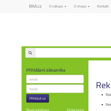
BKA.cz
O nákupu
O shopu
Kontakt
Přihlášení zákazníka
Rek
Rek
Přihlásit se
Rek
Nová registrace
Ztráta hesla