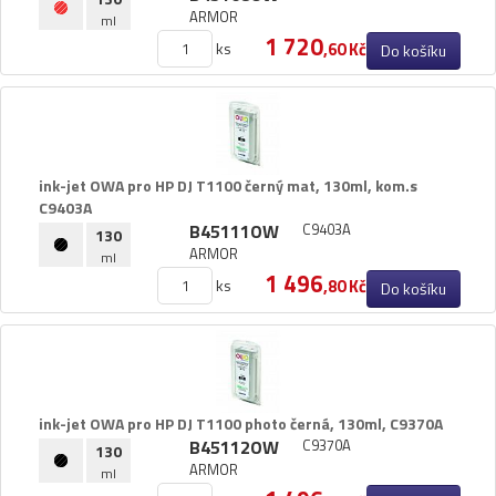
ARMOR
ml
1 720
ks
,60 Kč
Do košíku
ink-​jet OWA pro HP DJ T1100 černý mat,​ 130ml,​ kom.​s
C9403A
B45111OW
C9403A
130
ARMOR
ml
1 496
ks
,80 Kč
Do košíku
ink-​jet OWA pro HP DJ T1100 photo černá,​ 130ml,​ C9370A
B45112OW
C9370A
130
ARMOR
ml