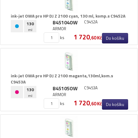
ink-​jet OWA pro HP DJ Z 2100 cyan,​ 130 ml,​ komp.​s C9452A
B45104OW
C9452A
130
ARMOR
ml
1 720
ks
,60 Kč
Do košíku
ink-​jet OWA pro HP DJ Z 2100 magenta,​130ml,​kom.​s
C9453A
B45105OW
C9453A
130
ARMOR
ml
1 720
ks
,60 Kč
Do košíku