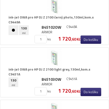
Pásky
Samolepící štítky
Čisticí prostředky
ink-​jet OWA pro HP DJ Z 2100 černý photo,​130ml,​kom.​s
C9449A
Textilní stuhy
B45102OW
C9449A
130
Kazety pro reg. pokladny a bar.válečky
ARMOR
ml
Ostatní
1 720
ks
,60 Kč
Do košíku
ink-​jet OWA pro HP DJ Z 2100 light grey,​130ml,​kom.​s
C9451A
B45103OW
C9451A
130
ARMOR
ml
1 720
ks
,60 Kč
Do košíku