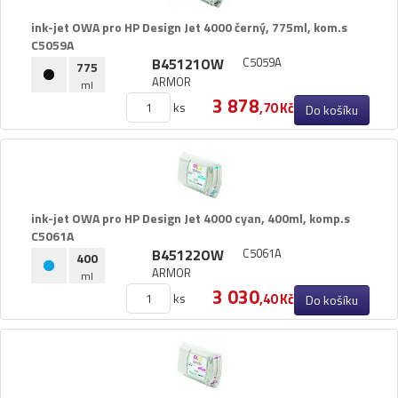
ink-​jet OWA pro HP Design Jet 4000 černý,​ 775ml,​ kom.​s
C5059A
B45121OW
C5059A
775
ARMOR
ml
3 878
ks
,70 Kč
Do košíku
ink-​jet OWA pro HP Design Jet 4000 cyan,​ 400ml,​ komp.​s
C5061A
B45122OW
C5061A
400
ARMOR
ml
3 030
ks
,40 Kč
Do košíku