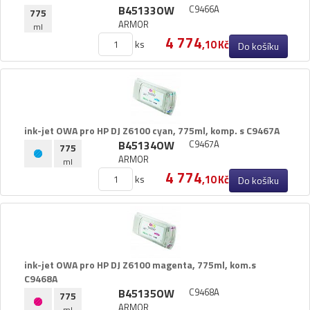
B45133OW
C9466A
775
ARMOR
ml
4 774
ks
,10 Kč
Do košíku
ink-​jet OWA pro HP DJ Z6100 cyan,​ 775ml,​ komp.​ s C9467A
B45134OW
C9467A
775
ARMOR
ml
4 774
ks
,10 Kč
Do košíku
ink-​jet OWA pro HP DJ Z6100 magenta,​ 775ml,​ kom.​s
C9468A
B45135OW
C9468A
775
ARMOR
ml