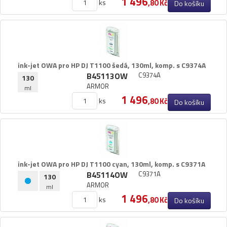
1 496
ks
,80 Kč
Do košíku
ink-​jet OWA pro HP DJ T1100 šedá,​ 130ml,​ komp.​ s C9374A
B45113OW
C9374A
130
ARMOR
ml
1 496
ks
,80 Kč
Do košíku
ink-​jet OWA pro HP DJ T1100 cyan,​ 130ml,​ komp.​ s C9371A
B45114OW
C9371A
130
ARMOR
ml
1 496
ks
,80 Kč
Do košíku