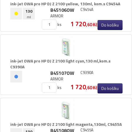
ink-​jet OWA pro HP DJ Z 2100 yellow,​ 130ml,​ kom.​s C9454A
B45106OW
C9454A
130
ARMOR
ml
1 720
ks
,60 Kč
Do košíku
ink-​jet OWA pro HP DJ Z 2100 light cyan,​130 ml,​kom.​s
C9390A
B45107OW
C9390A
ARMOR
1 720
ks
,60 Kč
Do košíku
ink-​jet OWA pro HP DJ Z 2100 light magenta,​130ml,​ C9455A
B45108OW
C9455A
130