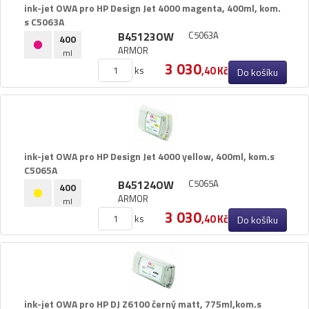
ink-​jet OWA pro HP Design Jet 4000 magenta,​ 400ml,​ kom.​
s C5063A
B45123OW
C5063A
400
ARMOR
ml
3 030
ks
,40 Kč
Do košíku
ink-​jet OWA pro HP Design Jet 4000 yellow,​ 400ml,​ kom.​s
C5065A
B45124OW
C5065A
400
ARMOR
ml
3 030
ks
,40 Kč
Do košíku
ink-​jet OWA pro HP DJ Z6100 černý matt,​ 775ml,​kom.​s