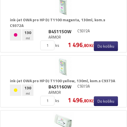
ink-​jet OWA pro HP DJ T1100 magenta,​ 130ml,​ kom.​s
C9372A
B45115OW
C9372A
130
ARMOR
ml
1 496
ks
,80 Kč
Do košíku
ink-​jet OWA pro HP DJ T1100 yellow,​ 130ml,​ kom.​s C9373A
B45116OW
C9373A
130
ARMOR
ml
1 496
ks
,80 Kč
Do košíku