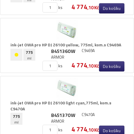
4 774
ks
,10 Kč
Do košíku
ink-​jet OWA pro HP DJ Z6100 yellow,​ 775ml,​ kom.​s C9469A
B45136OW
C9469A
775
ARMOR
ml
4 774
ks
,10 Kč
Do košíku
ink-​jet OWA pro HP DJ Z6100 light cyan,​775ml,​ kom.​s
C9470A
B45137OW
C9470A
775
ARMOR
ml
4 774
ks
,10 Kč
Do košíku