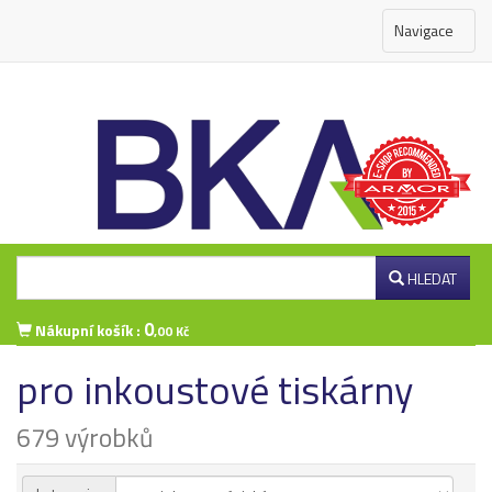
Navigace
HLEDAT
0
Nákupní košík :
,00 Kč
pro inkoustové tiskárny
Přihlášení zákazníka
679 výrobků