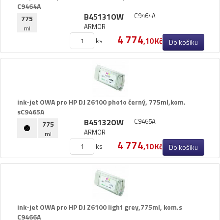
C9464A
B45131OW
C9464A
775
ARMOR
ml
4 774
ks
,10 Kč
Do košíku
ink-​jet OWA pro HP DJ Z6100 photo černý,​ 775ml,​kom.​
sC9465A
B45132OW
C9465A
775
ARMOR
ml
4 774
ks
,10 Kč
Do košíku
ink-​jet OWA pro HP DJ Z6100 light grey,​775ml,​ kom.​s
C9466A