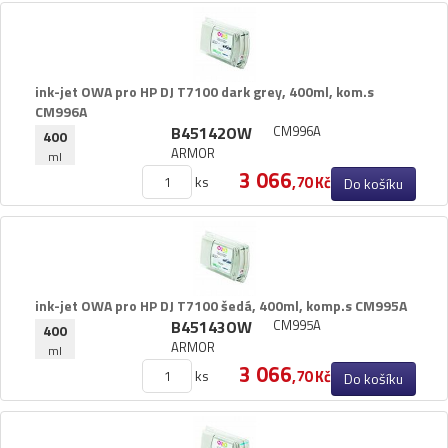
ink-​jet OWA pro HP DJ T7100 dark grey,​ 400ml,​ kom.​s
CM996A
B45142OW
CM996A
400
ARMOR
ml
3 066
ks
,70 Kč
Do košíku
ink-​jet OWA pro HP DJ T7100 šedá,​ 400ml,​ komp.​s CM995A
B45143OW
CM995A
400
ARMOR
ml
3 066
ks
,70 Kč
Do košíku