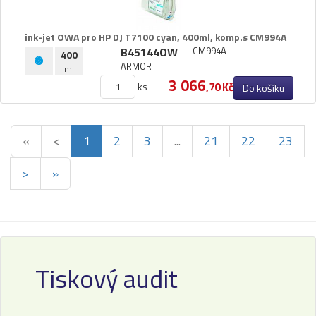
ink-​jet OWA pro HP DJ T7100 cyan,​ 400ml,​ komp.​s CM994A
B45144OW
CM994A
400
ARMOR
ml
3 066
ks
,70 Kč
Do košíku
«
<
1
2
3
...
21
22
23
>
»
Tiskový audit