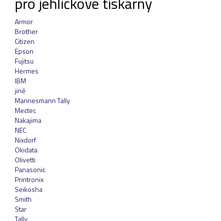
pro jehličkové tiskárny
Pásky
Samolepící štítky
Armor
Brother
Čisticí prostředky
Citizen
Textilní stuhy
Epson
Kazety pro reg. pokladny a bar.válečky
Fujitsu
Hermes
Ostatní
IBM
jiné
Mannesmann Tally
Mectec
Nakajima
NEC
Nixdorf
Okidata
Olivetti
Panasonic
Printronix
Seikosha
Smith
Star
Tally