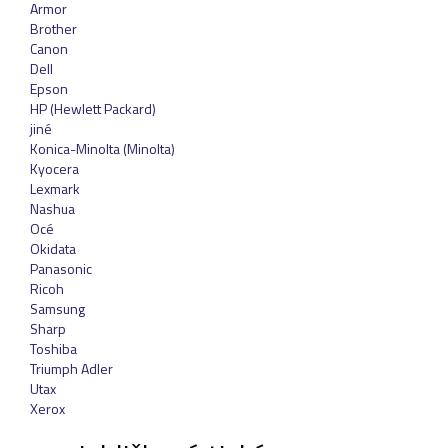
Armor
Přihlásit se
Brother
Canon
Nová registrace
Ztráta hesla
Dell
Epson
HP (Hewlett Packard)
jiné
Konica-Minolta (Minolta)
Kategorie
Výrobci
Kyocera
Lexmark
Náplně
Nashua
Océ
pro laserové tiskárny
Okidata
pro jehličkové tiskárny
Panasonic
Ricoh
pro inkoustové tiskárny
Samsung
pro kopírovací stroje
Sharp
Toshiba
Ostatní
Triumph Adler
Label tape
Utax
Xerox
Papíry a fólie
Filamenty 3DW