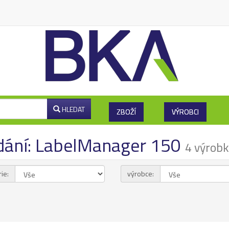
HLEDAT
ZBOŽÍ
VÝROBCI
dání: LabelManager 150
4 výrob
ie:
výrobce: