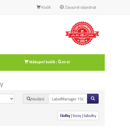
Košík
Závazně objednat
0
Nákupní košík :
,00 Kč
ky
hledání:
řádky
|
boxy
|
tabulky