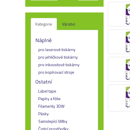
Kategorie
Výrobci
Náplně
pro laserové tiskárny
pro jehličkové tiskárny
pro inkoustové tiskárny
pro kopírovací stroje
Ostatní
Label tape
Papíry a fólie
Filamenty 3DW
Pásky
Samolepící štítky
Čisticí prostředky