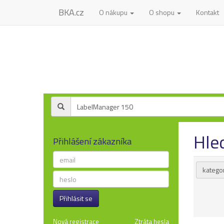
BKA.cz
O nákupu
O shopu
Kontakt
Hle
Přihlášení zákazníka
kategor
Přihlásit se
Nová registrace
Ztráta hesla