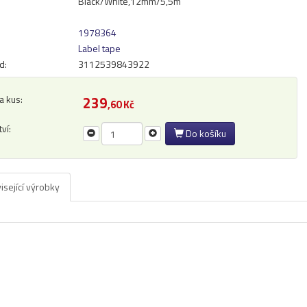
Black/White,12mm/5,5m
1978364
Label tape
d:
3112539843922
a kus:
239
,60 Kč
ví:
Do košíku
isející výrobky