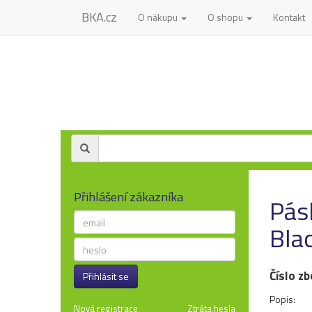
BKA.cz
O nákupu
O shopu
Kontakt
Přihlášení zákazníka
Pás
Bla
Číslo zb
Přihlásit se
Popis:
Nová registrace
Ztráta hesla