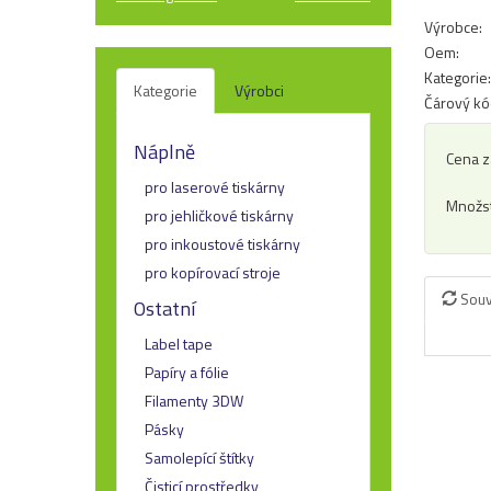
Výrobce:
Oem:
Kategorie:
Kategorie
Výrobci
Čárový kó
Náplně
Cena z
pro laserové tiskárny
Množst
pro jehličkové tiskárny
pro inkoustové tiskárny
pro kopírovací stroje
Souv
Ostatní
Label tape
Papíry a fólie
Filamenty 3DW
Pásky
Samolepící štítky
Čisticí prostředky