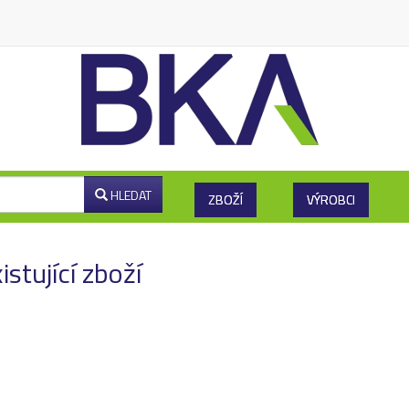
HLEDAT
ZBOŽÍ
VÝROBCI
stující zboží