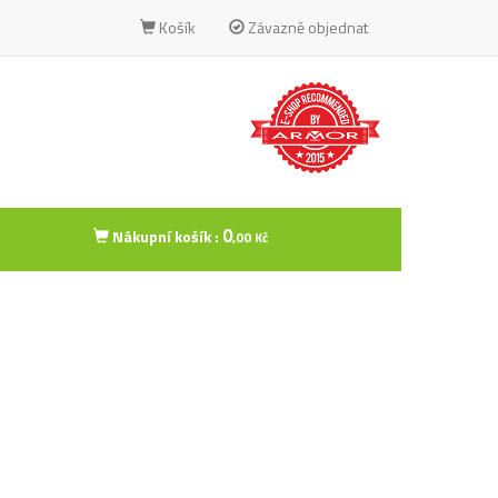
Košík
Závazně objednat
0
Nákupní košík :
,00 Kč