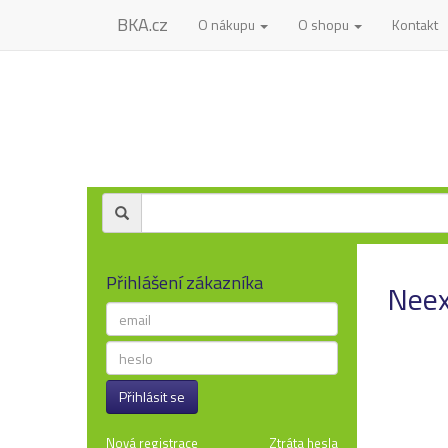
BKA.cz
O nákupu
O shopu
Kontakt
Přihlášení zákazníka
Neexi
Přihlásit se
Nová registrace
Ztráta hesla