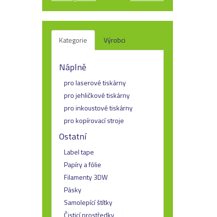
Kategorie
Výrobci
Náplně
pro laserové tiskárny
pro jehličkové tiskárny
pro inkoustové tiskárny
pro kopírovací stroje
Ostatní
Label tape
Papíry a fólie
Filamenty 3DW
Pásky
Samolepící štítky
Čisticí prostředky