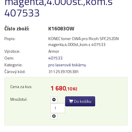
magenta,4.000st.,kom.s
Přihlásit se
407533
Nová registrace
Ztráta hesla
Číslo zboží:
K16083OW
Popis:
KONEC toner OWA pro Ricoh SPC252DN
magenta,4.000st.,kom.s 407533
Kategorie
Výrobci
Výrobce:
Armor
Oem:
407533
Náplně
Kategorie:
pro laserové tiskárny
pro laserové tiskárny
Čárový kód:
3112539705381
pro jehličkové tiskárny
pro inkoustové tiskárny
Cena za kus:
1 680
,10 Kč
pro kopírovací stroje
Množství:
Do košíku
Ostatní
Label tape
Papíry a fólie
Filamenty 3DW