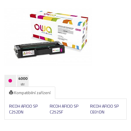
Pásky
Samolepící štítky
Čisticí prostředky
Textilní stuhy
Kazety pro reg. pokladny a bar.válečky
Ostatní
4000
str.
Kompatibilní zařízení
RICOH AFICIO SP
RICOH AFICIO SP
RICOH AFICIO SP
C252DN
C252SF
C831DN