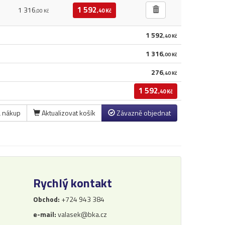
1 592
1 316
,40 Kč
,00 Kč
1 592
,40 Kč
1 316
,00 Kč
276
,40 Kč
1 592
,40 Kč
a nákup
Aktualizovat košík
Závazně objednat
Rychlý kontakt
Obchod:
+724 943 384
e-mail:
valasek@bka.cz