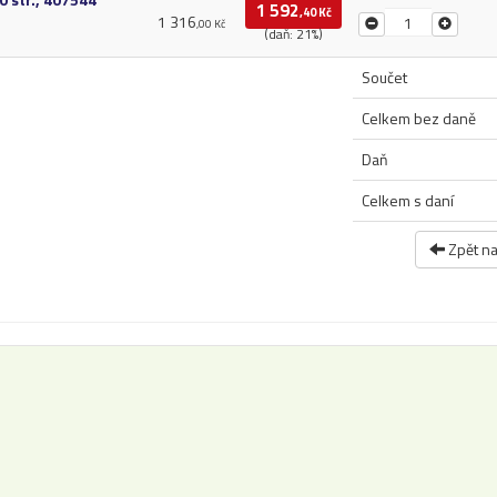
1 592
,40 Kč
1 316
,00 Kč
(daň: 21%)
Součet
Celkem bez daně
Daň
Celkem s daní
Zpět n