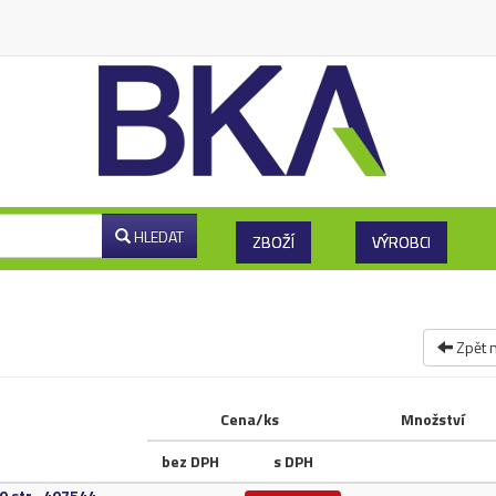
HLEDAT
ZBOŽÍ
VÝROBCI
Zpět 
Cena/ks
Množství
bez DPH
s DPH
 str.​,​ 407544