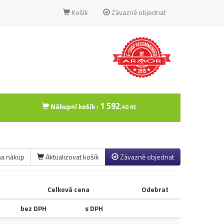
Košík
Závazně objednat
1 592
Nákupní košík :
,40 Kč
na nákup
Aktualizovat košík
Závazně objednat
Celková cena
Odebrat
bez DPH
s DPH