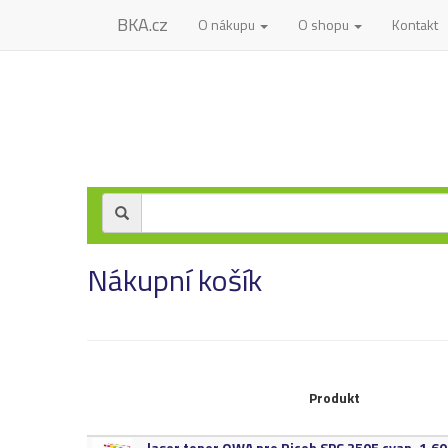
BKA.cz
O nákupu
O shopu
Kontakt
Nákupní košík
Produkt
laser toner OWA pro Ricoh SPC 250E cyan,​ 1.​600