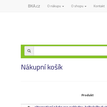
BKA.cz
O nákupu
O shopu
Kontakt
Nákupní košík
Produkt
alternativní páska pro pokladny,​ kalkulačky S+​