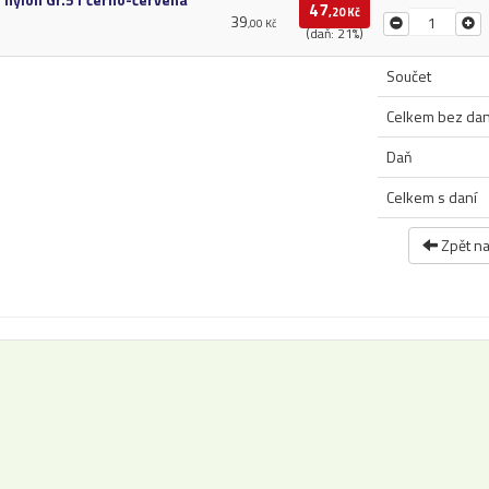
47
,20 Kč
39
,00 Kč
(daň: 21%)
Součet
Celkem bez da
Daň
Celkem s daní
Zpět n