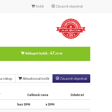
Košík
Závazně objednat
47
Nákupní košík :
,20 Kč
na nákup
Aktualizovat košík
Závazně objednat
í
Celková cena
Odebrat
bez DPH
s DPH