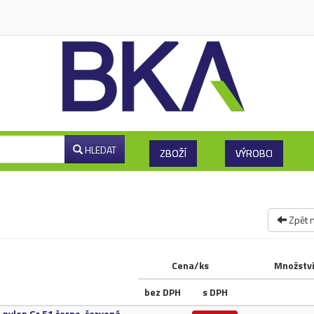
HLEDAT
ZBOŽÍ
VÝROBCI
Zpět 
Cena/ks
Množstv
bez DPH
s DPH
U nylon Gr.​51 černo-červená