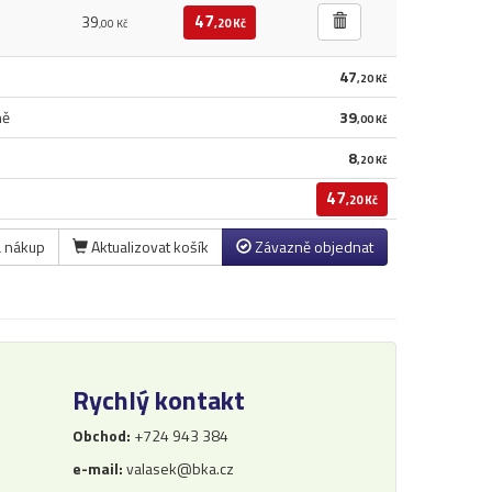
47
39
,20 Kč
,00 Kč
47
,20 Kč
ně
39
,00 Kč
8
,20 Kč
47
,20 Kč
a nákup
Aktualizovat košík
Závazně objednat
Rychlý kontakt
Obchod:
+724 943 384
e-mail:
valasek@bka.cz