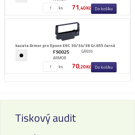
71
ks
,40 Kč
Do košíku
kazeta Armor pro Epson ERC 30/​34/​38 Gr.​655 černá
F90025
GR655
ARMOR
70
ks
,20 Kč
Do košíku
Tiskový audit