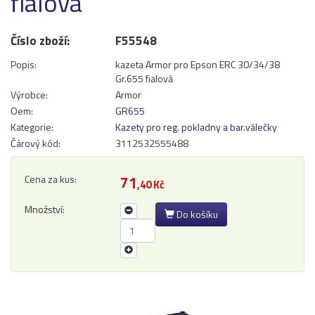
fialová
Přihlásit se
Číslo zboží:
F55548
Nová registrace
Ztráta hesla
Popis:
kazeta Armor pro Epson ERC 30/34/38
Gr.655 fialová
Výrobce:
Armor
Kategorie
Výrobci
Oem:
GR655
Kategorie:
Kazety pro reg. pokladny a bar.válečky
Čárový kód:
3112532555488
Náplně
pro laserové tiskárny
Cena za kus:
71
,40 Kč
pro jehličkové tiskárny
pro inkoustové tiskárny
Množství:
Do košíku
pro kopírovací stroje
Ostatní
Label tape
Papíry a fólie
Filamenty 3DW