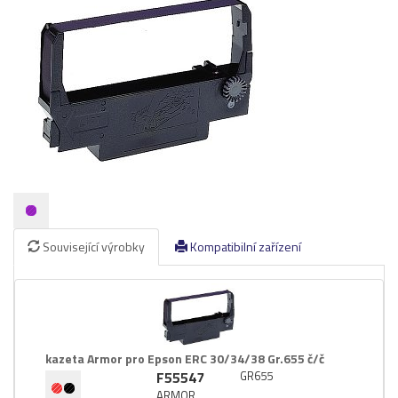
Pásky
Samolepící štítky
Čisticí prostředky
Textilní stuhy
Kazety pro reg. pokladny a bar.válečky
Ostatní
Související výrobky
Kompatibilní zařízení
kazeta Armor pro Epson ERC 30/​34/​38 Gr.​655 č/​č
F55547
GR655
ARMOR