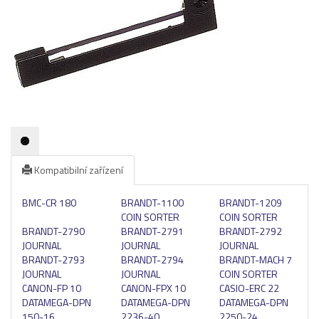
Pásky
Samolepící štítky
Čisticí prostředky
Textilní stuhy
Kazety pro reg. pokladny a bar.válečky
Ostatní
Kompatibilní zařízení
BMC-CR 180
BRANDT-1100
BRANDT-1209
COIN SORTER
COIN SORTER
BRANDT-2790
BRANDT-2791
BRANDT-2792
JOURNAL
JOURNAL
JOURNAL
BRANDT-2793
BRANDT-2794
BRANDT-MACH 7
JOURNAL
JOURNAL
COIN SORTER
CANON-FP 10
CANON-FPX 10
CASIO-ERC 22
DATAMEGA-DPN
DATAMEGA-DPN
DATAMEGA-DPN
150-16
2236-40
2250-24