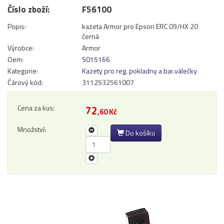
Číslo zboží:
F56100
Přihlásit se
Popis:
kazeta Armor pro Epson ERC 09/HX 20
Nová registrace
Ztráta hesla
černá
Výrobce:
Armor
Oem:
S015166
Kategorie:
Kazety pro reg. pokladny a bar.válečky
Kategorie
Výrobci
Čárový kód:
3112532561007
Náplně
Cena za kus:
72
,60 Kč
pro laserové tiskárny
Množství:
Do košíku
pro jehličkové tiskárny
pro inkoustové tiskárny
pro kopírovací stroje
Ostatní
Label tape
Papíry a fólie
Filamenty 3DW