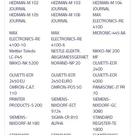
HEDMAN-M 102
HEDMAN-M 103
HEDMAN-M 104
JOURNAL
JOURNAL
JOURNAL
HEDMAN-M 105
HEDMAN-M 106
MAX
JOURNAL
JOURNAL
ELECTRONICS-RE
4100
MAX
MAX
MICRONIC-445 AA
ELECTRONICS-RE
ELECTRONICS-RE
4100-10
4100-6
Mettler Toledo
NESTLE-ELEKTR.
NIKKO-NK 200
LC-P45
ABGASMESSGERAET
MF
NIKKO-NK 5200
NORAND-NP 20
OLIVETTI-ECR
2400
OLIVETTI-ECR
OLIVETTI-ECR
OLIVETTI-ECR
2450 EU
2450 EURO
4000
OMRON-C.A.T.
OMRON-POS 50
PANASONIC-JT PR
110
70
PRINTER
SIEMENS-
SIEMENS-
PRODUCTS-S 200
NIXDORF-ECT
NIXDORF-GC
9724
3080
SIEMENS-
SIGMA-CR 810
STANDARD
NIXDORF-M 180
ALPHA
REGISTER-TE
1800