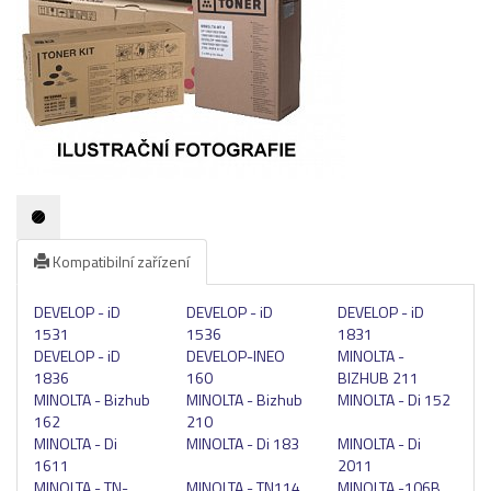
Pásky
Samolepící štítky
Čisticí prostředky
Textilní stuhy
Kazety pro reg. pokladny a bar.válečky
Ostatní
Kompatibilní zařízení
DEVELOP - iD
DEVELOP - iD
DEVELOP - iD
1531
1536
1831
DEVELOP - iD
DEVELOP-INEO
MINOLTA -
1836
160
BIZHUB 211
MINOLTA - Bizhub
MINOLTA - Bizhub
MINOLTA - Di 152
162
210
MINOLTA - Di
MINOLTA - Di 183
MINOLTA - Di
1611
2011
MINOLTA - TN-
MINOLTA - TN114
MINOLTA -106B