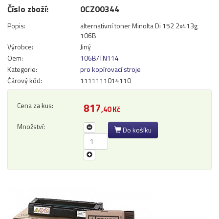
Číslo zboží:
0CZ00344
Přihlásit se
Popis:
alternativní toner Minolta Di 152 2x413g
Nová registrace
Ztráta hesla
106B
Výrobce:
Jiný
Oem:
106B/TN114
Kategorie:
pro kopírovací stroje
Kategorie
Výrobci
Čárový kód:
1111111014110
Náplně
Cena za kus:
817
,40 Kč
pro laserové tiskárny
Množství:
Do košíku
pro jehličkové tiskárny
pro inkoustové tiskárny
pro kopírovací stroje
Ostatní
Label tape
Papíry a fólie
Filamenty 3DW