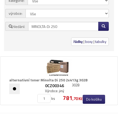
kategorie:
Přihlásit se
výrobce:
Nová registrace
Ztráta hesla
hledání:
Kategorie
Výrobci
řádky
|
boxy
|
tabulky
Náplně
pro laserové tiskárny
pro jehličkové tiskárny
pro inkoustové tiskárny
alternativní toner Minolta Di 250 2x413g 302B
pro kopírovací stroje
0CZ00346
302B
Výrobce: jiný
Ostatní
781
ks
,70 Kč
Do košíku
Label tape
Papíry a fólie
Filamenty 3DW