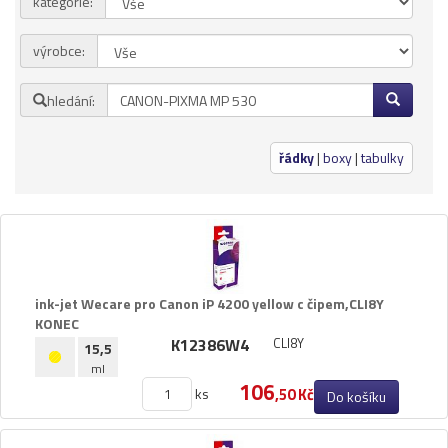
kategorie:
Přihlásit se
výrobce:
Nová registrace
Ztráta hesla
hledání:
Kategorie
Výrobci
řádky
|
boxy
|
tabulky
Náplně
pro laserové tiskárny
pro jehličkové tiskárny
pro inkoustové tiskárny
ink-​jet Wecare pro Canon iP 4200 yellow c čipem,​CLI8Y
pro kopírovací stroje
KONEC
K12386W4
CLI8Y
Ostatní
15,5
ml
Label tape
106
ks
,50 Kč
Do košíku
Papíry a fólie
Filamenty 3DW