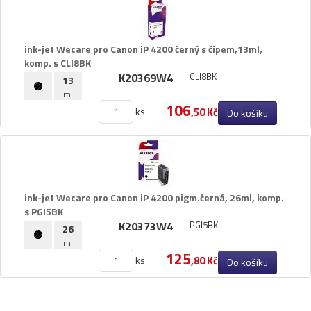
Pásky
Samolepící štítky
Čisticí prostředky
ink-​jet Wecare pro Canon iP 4200 černý s čipem,​13ml,​
komp.​ s CLI8BK
Textilní stuhy
K20369W4
CLI8BK
13
Kazety pro reg. pokladny a bar.válečky
ml
Ostatní
106
ks
,50 Kč
Do košíku
ink-​jet Wecare pro Canon iP 4200 pigm.​černá,​ 26ml,​ komp.​
s PGI5BK
K20373W4
PGI5BK
26
ml
125
ks
,80 Kč
Do košíku