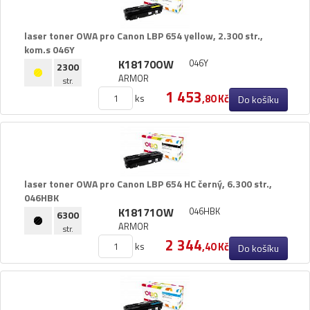
laser toner OWA pro Canon LBP 654 yellow,​ 2.​300 str.​,​
kom.​s 046Y
K18170OW
046Y
2300
ARMOR
str.
1 453
ks
,80 Kč
Do košíku
laser toner OWA pro Canon LBP 654 HC černý,​ 6.​300 str.​,​
046HBK
K18171OW
046HBK
6300
ARMOR
str.
2 344
ks
,40 Kč
Do košíku