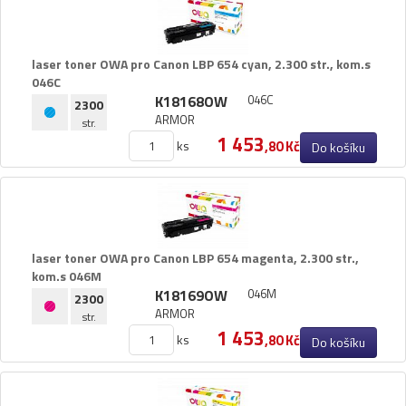
Pásky
Samolepící štítky
Čisticí prostředky
laser toner OWA pro Canon LBP 654 cyan,​ 2.​300 str.​,​ kom.​s
046C
Textilní stuhy
K18168OW
046C
2300
Kazety pro reg. pokladny a bar.válečky
ARMOR
str.
Ostatní
1 453
ks
,80 Kč
Do košíku
laser toner OWA pro Canon LBP 654 magenta,​ 2.​300 str.​,​
kom.​s 046M
K18169OW
046M
2300
ARMOR
str.
1 453
ks
,80 Kč
Do košíku