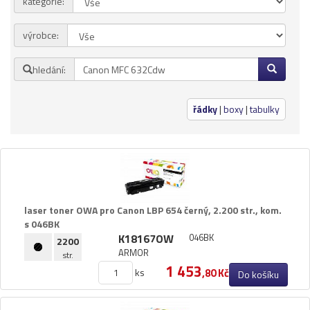
kategorie:
Přihlásit se
výrobce:
Nová registrace
Ztráta hesla
hledání:
Kategorie
Výrobci
řádky
|
boxy
|
tabulky
Náplně
pro laserové tiskárny
pro jehličkové tiskárny
pro inkoustové tiskárny
laser toner OWA pro Canon LBP 654 černý,​ 2.​200 str.​,​ kom.​
pro kopírovací stroje
s 046BK
K18167OW
046BK
Ostatní
2200
ARMOR
str.
Label tape
1 453
ks
,80 Kč
Do košíku
Papíry a fólie
Filamenty 3DW