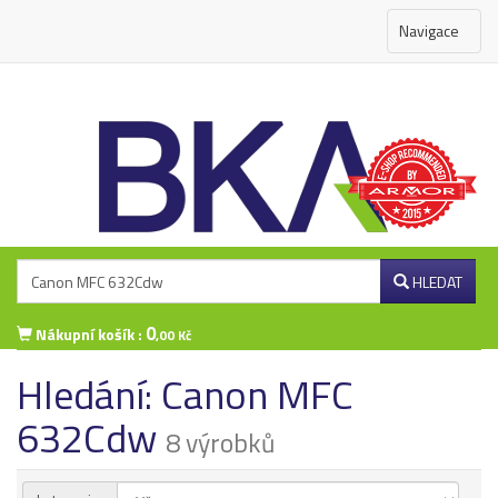
Navigace
HLEDAT
0
Nákupní košík :
,00 Kč
Hledání: Canon MFC
Přihlášení zákazníka
632Cdw
8 výrobků