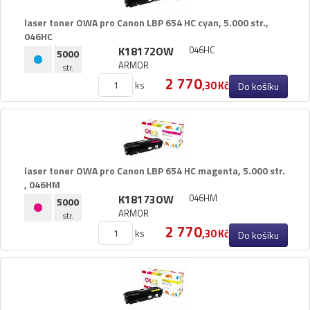
laser toner OWA pro Canon LBP 654 HC cyan,​ 5.​000 str.​,​
046HC
K18172OW
046HC
5000
ARMOR
str.
2 770
ks
,30 Kč
Do košíku
laser toner OWA pro Canon LBP 654 HC magenta,​ 5.​000 str.​
,​ 046HM
K18173OW
046HM
5000
ARMOR
str.
2 770
ks
,30 Kč
Do košíku