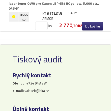
laser toner OWA pro Canon LBP 654 HC yellow,​ 5.​000 str.​,​
046HY
K18174OW
046HY
5000
ARMOR
str.
2 770
ks
,30 Kč
Do košíku
Tiskový audit
Rychlý kontakt
Obchod:
+724 943 384
e-mail:
valasek@bka.cz
Úplný kontakt